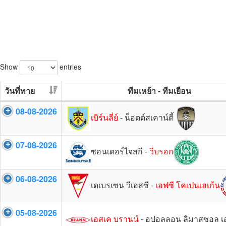
Show
entries
วันที่ทาย
ทีมเหย้า - ทีมเยือน
08-08-2026
เบิร์นลี่ย์
-
น็อตต์สเคาน์ตี้
07-08-2026
ซอนเดอร์ไจสกี
-
วีบรอก
06-08-2026
เดเบรเซน วีเอสซี
-
เอฟซี โคเปนเฮเก้น
05-08-2026
เอสเค บรานน์
-
อปอลลอน ลิมาสซอล เ