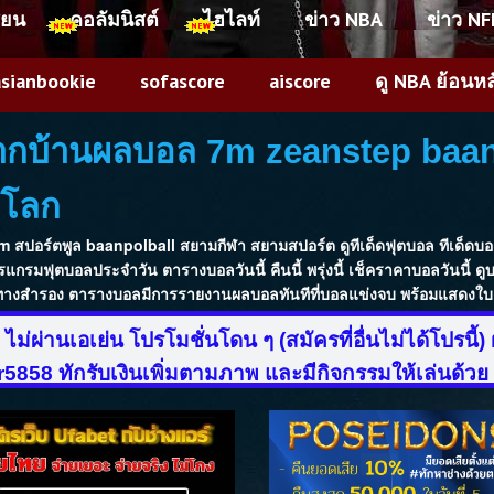
ซียน
คอลัมนิสต์
ไฮไลท์
ข่าว NBA
ข่าว NF
asianbookie
sofascore
aiscore
ดู NBA ย้อนหล
้จากบ้านผลบอล 7m zeanstep baan
่วโลก
 สปอร์ตพูล baanpolball สยามกีฬา สยามสปอร์ต ดูทีเด็ดฟุตบอล ทีเด็ดบอลว
แกรมฟุตบอลประจำวัน ตารางบอลวันนี้ คืนนี้ พรุ่งนี้ เช็คราคาบอลวันนี้ 
งสำรอง ตารางบอลมีการรายงานผลบอลทันทีที่บอลแข่งจบ พร้อมแสดงใบเหลือ
ไม่ผ่านเอเย่น โปรโมชั่นโดน ๆ (สมัครที่อื่นไม่ได้โปรน
858 ทักรับเงินเพิ่มตามภาพ และมีกิจกรรมให้เล่นด้วย เว