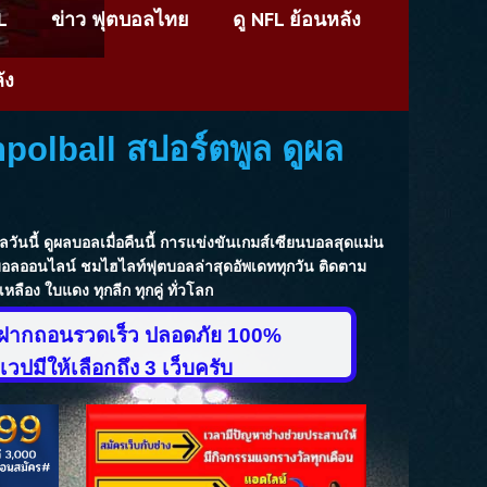
L
ข่าว ฟุตบอลไทย
ดู NFL ย้อนหลัง
ัง
polball สปอร์ตพูล ดูผล
ันนี้ ดูผลบอลเมื่อคืนนี้ การแข่งขันเกมส์เซียนบอลสุดแม่น
ดูบอลออนไลน์ ชมไฮไลท์ฟุตบอลล่าสุดอัพเดททุกวัน ติดตาม
ง ใบแดง ทุกลีก ทุกคู่ ทั่วโลก
ี้) ฝากถอนรวดเร็ว ปลอดภัย 100%
ปมีให้เลือกถึง 3 เว็บครับ